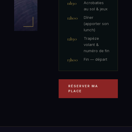
11h30
Acrobaties
au sol & jeux
12h00
Dîner
(apporter son
lunch)
12h30
Trapèze
volant &
numéro de fin
13h00
Fin — départ
RÉSERVER MA
PLACE