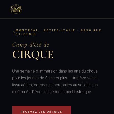
TRAPÈZE VOLANT
MONTRÉAL · PETITE-ITALIE · 6956 RUE
ST-DENIS
ARTS DU CIRQUE
Camp d'été de
GROUPES
CIRQUE
ÉVÉNEMENTS
LE CHÂTEAU
Une semaine d'immersion dans les arts du cirque
pour les jeunes de 8 ans et plus — trapèze volant,
INFOS
tissu aérien, cerceau et acrobaties au sol dans un
cinéma Art Déco classé monument historique.
EN
RÉSERVER
RECEVEZ LES DÉTAILS