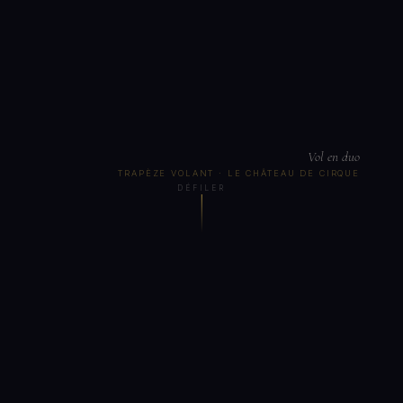
Vol en duo
TRAPÈZE VOLANT · LE CHÂTEAU DE CIRQUE
DÉFILER
1931
CINÉMA ART DÉCO CLASSÉ
228