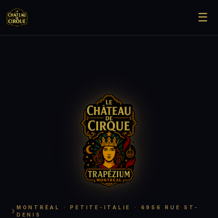
☰
TRAPÈZE VOLANT
ARTS DU CIRQUE
GROUPES
ÉVÉNEMENTS
LE CHÂTEAU
INFOS
EN
RÉSERVER
MONTRÉAL · PETITE-ITALIE · 6956 RUE ST-
DENIS